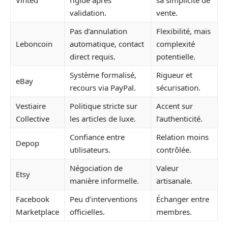
Vinted
rigide après
sa simplicité de
validation.
vente.
Pas d’annulation
Flexibilité, mais
Leboncoin
automatique, contact
complexité
direct requis.
potentielle.
Système formalisé,
Rigueur et
eBay
recours via PayPal.
sécurisation.
Vestiaire
Politique stricte sur
Accent sur
Collective
les articles de luxe.
l’authenticité.
Confiance entre
Relation moins
Depop
utilisateurs.
contrôlée.
Négociation de
Valeur
Etsy
manière informelle.
artisanale.
Facebook
Peu d’interventions
Échanger entre
Marketplace
officielles.
membres.