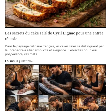
Les secrets du cake salé de Cyril Lignac pour une entrée
réussie
Dans le paysage culinaire français, les cakes salés se distinguent par
leur capacité à allier simplicité et élégance. Plébiscités pour leur
polyvalence, ces mets
…
Loisirs
1 juillet 2026