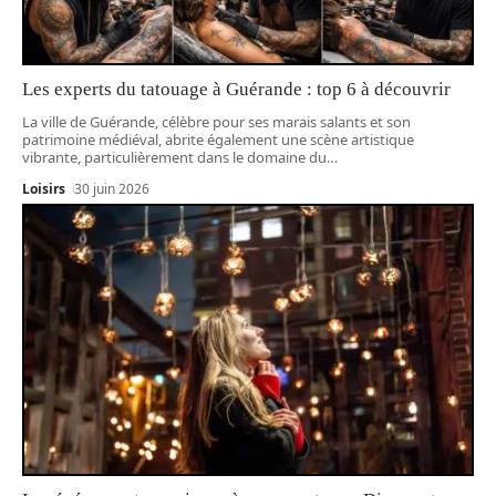
Les experts du tatouage à Guérande : top 6 à découvrir
La ville de Guérande, célèbre pour ses marais salants et son
patrimoine médiéval, abrite également une scène artistique
vibrante, particulièrement dans le domaine du
…
Loisirs
30 juin 2026