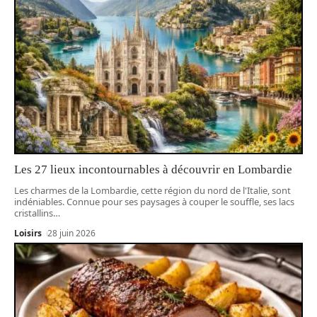
Les 27 lieux incontournables à découvrir en Lombardie
Les charmes de la Lombardie, cette région du nord de l'Italie, sont
indéniables. Connue pour ses paysages à couper le souffle, ses lacs
cristallins
…
Loisirs
28 juin 2026