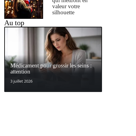
qui mettront en
valeur votre
silhouette
Au top
Médicament pour grossir les seins :
attention
3 juillet 2026