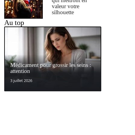
qui mettront en
valeur votre
silhouette
Au top
Médicament pour grossir les seins :
attention
3 juillet 2026