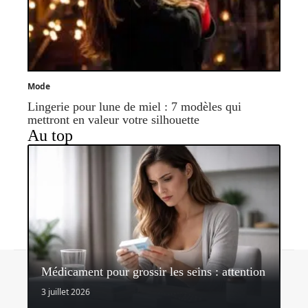
Mode
Lingerie pour lune de miel : 7 modèles qui
mettront en valeur votre silhouette
Au top
Contact
Mentions légales
Sitemap
Médicament pour grossir les seins : attention
© 2026 | veralifestyle.com
3 juillet 2026