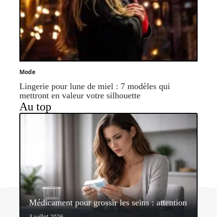
Mode
Lingerie pour lune de miel : 7 modèles qui
mettront en valeur votre silhouette
Au top
Contact
Mentions légales
Sitemap
Médicament pour grossir les seins : attention
© 2026 | veralifestyle.com
3 juillet 2026