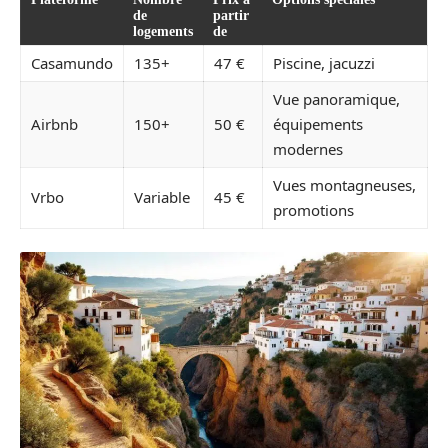
de
partir
logements
de
Casamundo
135+
47 €
Piscine, jacuzzi
Vue panoramique,
Airbnb
150+
50 €
équipements
modernes
Vues montagneuses,
Vrbo
Variable
45 €
promotions