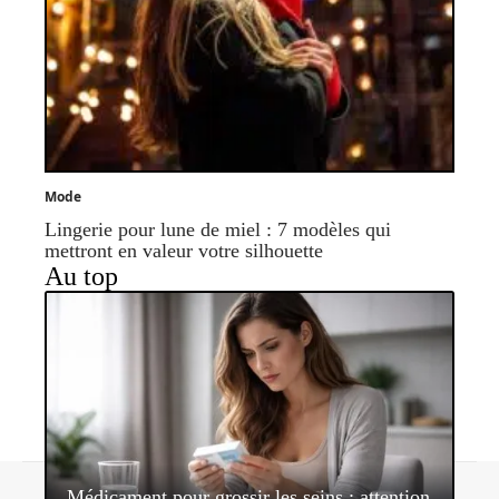
Mode
Lingerie pour lune de miel : 7 modèles qui
mettront en valeur votre silhouette
Au top
Contact
Mentions légales
Sitemap
Médicament pour grossir les seins : attention