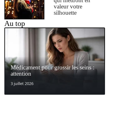
qui mettront en
valeur votre
silhouette
Au top
Médicament pour grossir les seins :
attention
3 juillet 2026