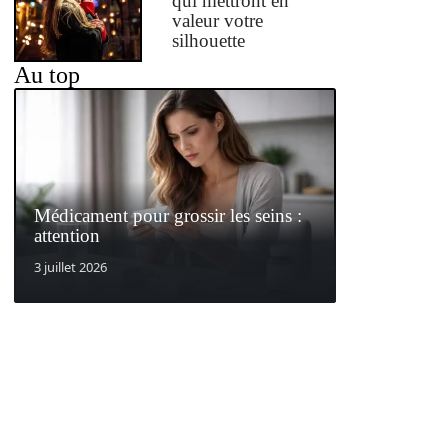
qui mettront en
valeur votre
silhouette
Au top
Médicament pour grossir les seins :
attention
3 juillet 2026