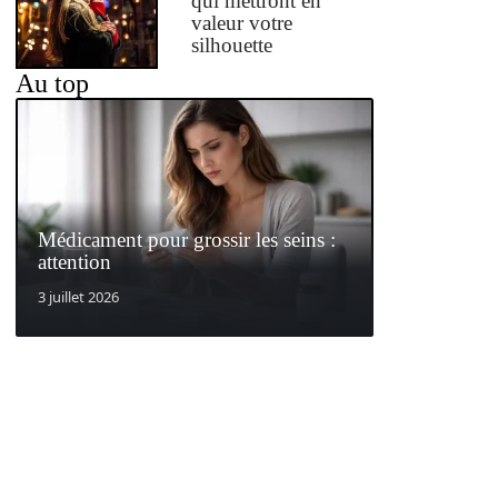
qui mettront en
valeur votre
silhouette
Au top
Médicament pour grossir les seins :
attention
3 juillet 2026