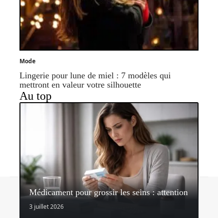
Mode
Lingerie pour lune de miel : 7 modèles qui
mettront en valeur votre silhouette
Au top
Contact
Mentions légales
Sitemap
Médicament pour grossir les seins : attention
© 2026 | veralifestyle.com
3 juillet 2026